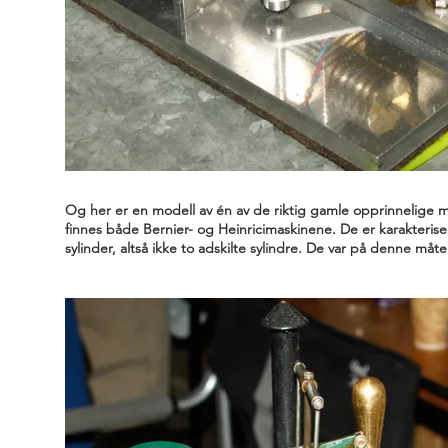
Og her er en modell av én av de riktig gamle opprinnelige 
finnes både Bernier- og Heinricimaskinene. De er karakteris
sylinder, altså ikke to adskilte sylindre. De var på denne måt