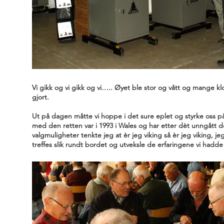
Vi gikk og vi gikk og vi….. Øyet ble stor og vått og mange klok
gjort.
Ut på dagen måtte vi hoppe i det sure eplet og styrke oss p
med den retten var i 1993 i Wales og har etter dèt unngått d
valgmuligheter tenkte jeg at èr jeg viking så èr jeg viking, je
treffes slik rundt bordet og utveksle de erfaringene vi hadde 