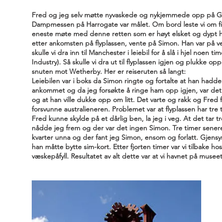
Fred og jeg selv møtte nyvaskede og nykjemmede opp på Gard
Dampmessen på Harrogate var målet. Om bord leste vi om fis
eneste møte med denne retten som er høyt elsket og dypt hat
etter ankomsten på flyplassen, vente på Simon. Han var på ve
skulle vi dra inn til Manchester i leiebil for å slå i hjel no
Industry). Så skulle vi dra ut til flyplassen igjen og plukke 
snuten mot Wetherby. Her er reiseruten så langt:
Leiebilen var i boks da Simon ringte og fortalte at han hadd
ankommet og da jeg forsøkte å ringe ham opp igjen, var det u
og at han ville dukke opp om litt. Det varte og rakk og Fred fi
forsvunne australieneren. Problemet var at flyplassen har tre 
Fred kunne skylde på et dårlig ben, la jeg i veg. At det tar tre
nådde jeg frem og der var det ingen Simon. Tre timer senere va
kvarter unna og der fant jeg Simon, ensom og forlatt. Gjens
han måtte bytte sim-kort. Etter fjorten timer var vi tilbake 
væskepåfyll. Resultatet av alt dette var at vi havnet på muse