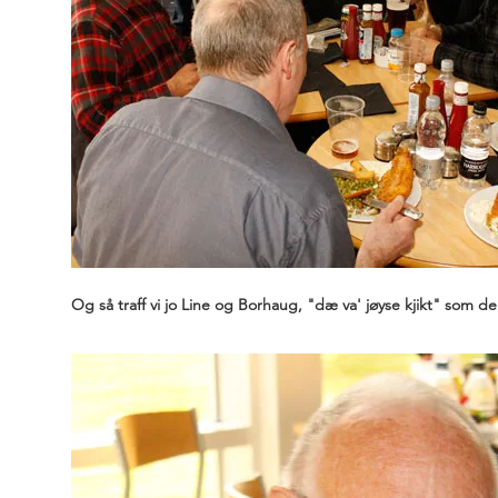
Og så traff vi jo Line og Borhaug, "dæ va' jøyse kjikt" som d