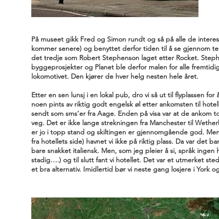
På museet gikk Fred og Simon rundt og så på alle de interess
kommer senere) og benyttet derfor tiden til å se gjennom tegn
det tredje som Robert Stephenson laget etter Rocket. Stephe
byggeprosjekter og Planet ble derfor malen for alle fremtidi
lokomotivet. Den kjører de hver helg nesten hele året.
Etter en sen lunsj i en lokal pub, dro vi så ut til flyplassen
noen pints av riktig godt engelsk øl etter ankomsten til hotel
sendt som sms’er fra Aage. Enden på visa var at de ankom to 
veg. Det er ikke lange strekningen fra Manchester til Wether
er jo i topp stand og skiltingen er gjennomgående god. Men
fra hotellets side) havnet vi ikke på riktig plass. Da var det
bare snakket italiensk. Men, som jeg pleier å si, språk ingen hi
stadig….) og til slutt fant vi hotellet. Det var et utmerket ste
et bra alternativ. Imidlertid bør vi neste gang losjere i Yo