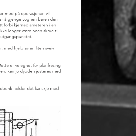
er med på operasjonen vil
er å gjenge vognen bare i den
t forbi kjernediameteren i en
ikke lenger være noen skrue til
il utgangspunktet.
, med hjelp av en liten sveiv
ette er velegnet for planfresing
eiden, kan jo dybden justeres med
dreiebenk holder det kanskje med