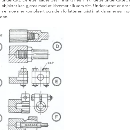
e underkutt. Deretter sages det fire snitt helt inn til dette underkutte
objektet kan gjøres med et klammer slik som vist. Underkuttet er der fo
n er noe mer komplisert og siden forfatteren påstår at klammerløsnin
 den.