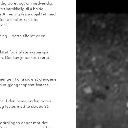
ferdig boret og, om nødvendig,
 tilstrekkelig til å holde
der A, nemlig feste objektet med
te tilfeller kan slike
nr.1.
ng. I dette tilfellet er en
tet for å tillate ekspansjon.
n. Det kan jo tenkes t røret
jenger. For å sikre at gjengene
 et gjengeapparat festet til
bolt. I den høyre enden bores
 og festes med to skruer. Så
 neddreiingen ender mot det