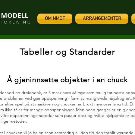
 MODELL
OM NMDF
ARRANGEMENTER
FORENING
Tabeller og Standarder
Å gjeninnsette objekter i en chuck
ider ved en dreiebenk, er å maskinere så mye som mulig før neste opps
e problemer ved gjenoppspenning i form av manglende nøyaktighet. M
for eksempel på at maskinen og chucken er brukt mye over lang tid. E
om ikke tåler for mange oppspenninger. Men noen ganger er en gjen
hvilke oppspenningsmetoder som passer best og hvilke hjelpemidler b
ellige metoder.
t i chucken vil jo ha en sann sentrering all den tid den forblir værend