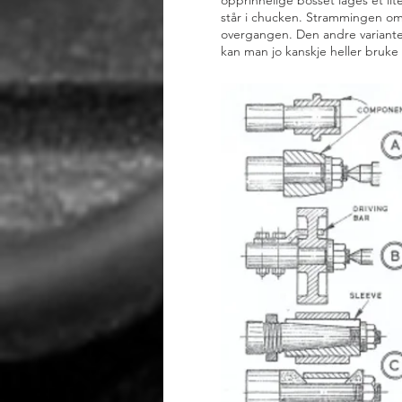
opprinnelige bosset lages et lit
står i chucken. Strammingen om 
overgangen. Den andre variante
kan man jo kanskje heller bruke