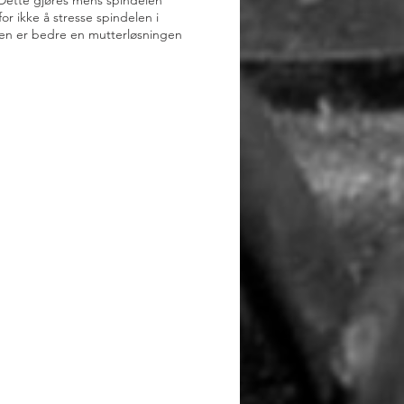
t. Dette gjøres mens spindelen
r ikke å stresse spindelen i
gen er bedre en mutterløsningen