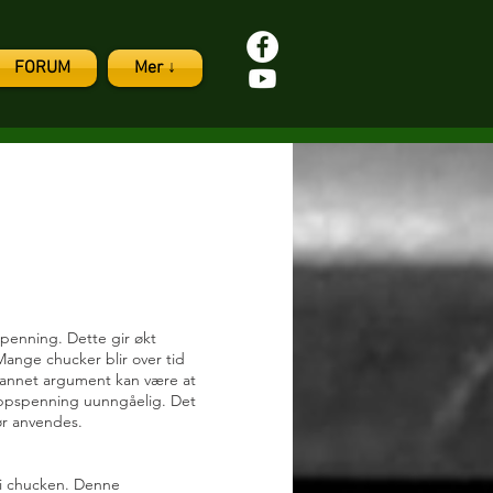
FORUM
Mer ↓
penning. Dette gir økt
ange chucker blir over tid
t annet argument kan være at
oppspenning uunngåelig. Det
ør anvendes.
e i chucken. Denne