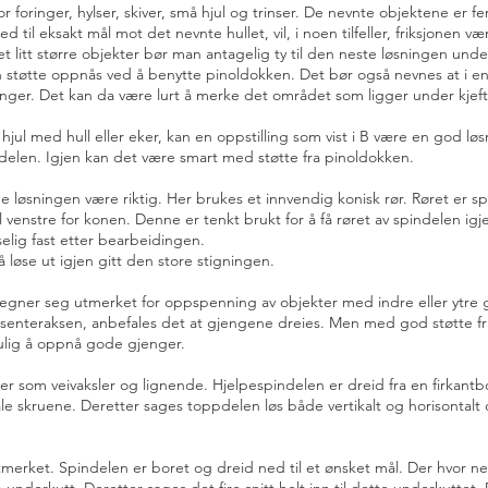
 foringer, hylser, skiver, små hjul og trinser. De nevnte objektene er 
til eksakt mål mot det nevnte hullet, vil, i noen tilfeller, friksjonen være
et litt større objekter bør man antagelig ty til den neste løsningen un
n støtte oppnås ved å benytte pinoldokken. Det bør også nevnes at i enkel
anger. Det kan da være lurt å merke det området som ligger under kjeft 
ul med hull eller eker, kan en oppstilling som vist i B være en god løsni
ndelen. Igjen kan det være smart med støtte fra pinoldokken.
 løsningen være riktig. Her brukes et innvendig konisk rør. Røret er split
 venstre for konen. Denne er tenkt brukt for å få røret av spindelen igje
elig fast etter bearbeidingen.
 løse ut igjen gitt den store stigningen.
egner seg utmerket for oppspenning av objekter med indre eller ytre g
senteraksen, anbefales det at gjengene dreies. Men med god støtte fra
lig å oppnå gode gjenger.
ter som veivaksler og lignende. Hjelpespindelen er dreid fra en firkant
kale skruene. Deretter sages toppdelen løs både vertikalt og horisontalt
 utmerket. Spindelen er boret og dreid ned til et ønsket mål. Der hvor