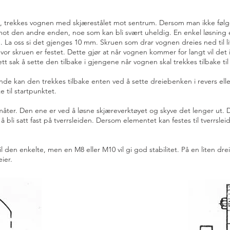
se, trekkes vognen med skjærestålet mot sentrum. Dersom man ikke følg
mot den andre enden, noe som kan bli svært uheldig. En enkel løsning 
a oss si det gjenges 10 mm. Skruen som drar vognen dreies ned til lit
r skruen er festet. Dette gjør at når vognen kommer for langt vil det 
ett sak å sette den tilbake i gjengene når vognen skal trekkes tilbake t
de kan den trekkes tilbake enten ved å sette dreiebenken i revers eller
e til startpunktet.
måter. Den ene er ved å løsne skjæreverktøyet og skyve det lenger ut. D
 å bli satt fast på tverrsleiden. Dersom elementet kan festes til tverrsl
 til den enkelte, men en M8 eller M10 vil gi god stabilitet. På en liten 
ier.