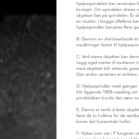
hjelpespindelen kan anvendes for
brotsjet. Om spindelen dreies ned 
objektet fast på spindelen. Er d
en mutter. I begge tilfellene ka
hjelpespindler benyttes flere g
B: Dersom en skal bearbeide et hj
medbringer festet til hjelpespi
C: Ved større objekter kan denne
Legg også merke til mutteren til
med objektet blir sittende gress
Den andre varianten er enklere å
D: Hjelpespindler med gjenger 
blir liggende 100% nøyaktig om 
pinoldokken burde det være mu
E: Denne er tenkt å feste objek
først de to hullene for de verti
bores det horisontale hullet.
F: Hylser som vist i F fungerer