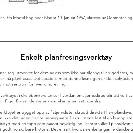
lse, fra Model Engineer bladet 10. januar 1957, skrevet av Geometer og fr
Enkelt planfresingsverktøy
gner seg utmerket for dem av oss som ikke har tilgang til en god fres
flater må planfreses. Det spesielle med denne løsningen er den selvjus
k mot sentrum for hver omdreining.
erktøyet i dreiebenken. En ser hvordan en stjerneskrue blir aktivert av 
n. Figur B viser denne enkle mekanismen sett ovenfra.
rktøyet er bygget opp av flatjernslister skrudd direkte til en planskive.
 ikke dét, vil en bedre løsning være å skru listene fast til en bunnplate. 
utstyrt med en tapp som passer nøyaktig inn i senterhullet i planskive
 på godt norsk; bare historie. Det er rart hvordan enkelte gamle danske 