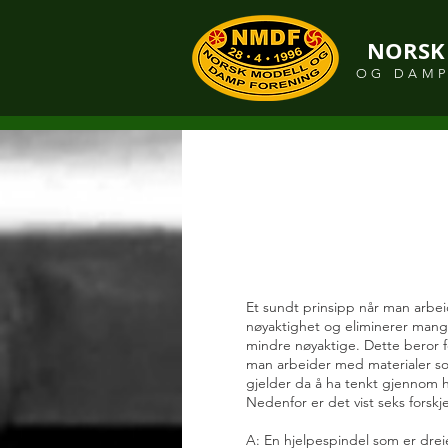
NORSK
OG DAMP
Et sundt prinsipp når man arbe
nøyaktighet og eliminerer mang
mindre nøyaktige. Dette beror 
man arbeider med materialer s
gjelder da å ha tenkt gjennom 
Nedenfor er det vist seks forskj
A: En hjelpespindel som er dreie