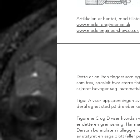
Artikkelen er hentet, med tillate
www.model-engineer.co.uk
www.modelengineershow.co.uk
Dette er en liten tingest som e
som fres, spesielt hvor større 
skjæret beveger seg automatis
Figur A viser oppspenningen av v
dertil egnet sted på dreiebenke
Figurene C og D viser hvordan ve
er dette en grei løsning. Har man
Dersom bunnplaten i tillegg er 
av utstyret en saga blott (eller