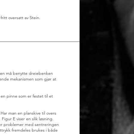
itt oversatt av Stein.
, men må benytte dreiebenken
terende mekanismen som gjør at
en pinne som er festet til et
 Har man en planskive til overs
Figur E viser en slik løsning.
n er problemer med sentreringen
uttrykk fremdeles brukes i både