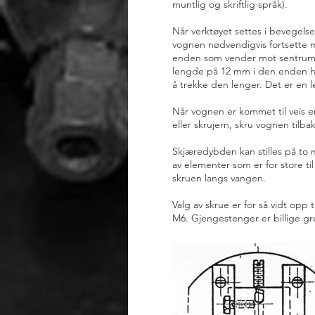
muntlig og skriftlig språk).
Når verktøyet settes i bevegel
vognen nødvendigvis fortsette 
enden som vender mot sentrum. L
lengde på 12 mm i den enden hvo
å trekke den lenger. Det er en l
Når vognen er kommet til veis en
eller skrujern, skru vognen tilbak
Skjæredybden kan stilles på to 
av elementer som er for store til
skruen langs vangen.
Valg av skrue er for så vidt opp
M6. Gjengestenger er billige gre