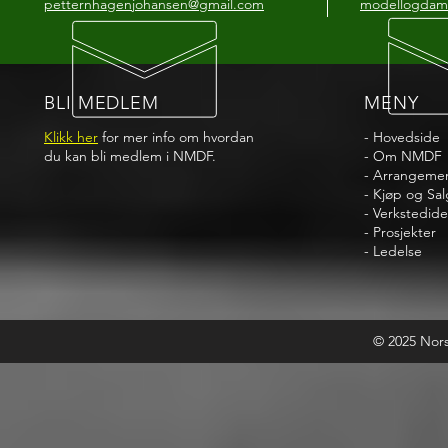
petternhagenjohansen@gmail.com
modellogdam
BLI MEDLEM
MENY
Klikk her
for mer info om hvordan
-
Hovedside
du kan bli medlem i NMDF.
-
Om NMDF
-
Arrangeme
- Kjøp og Sal
-
Verkstedide
-
Prosjekter
-
Ledelse
© 2025 Nor