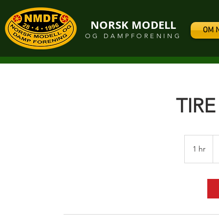
NORSK MODELL
OM 
OG DAMPFORENING
TIR
30
U
1 hr
1
do
h