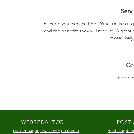
Serv
Describe your service here. What makes it gr
and the benefits they will receive. A grea
more likel
Co
modell
WEBREDAKTØR
POST
petternhagenjohansen@gmail.com
modellogdam