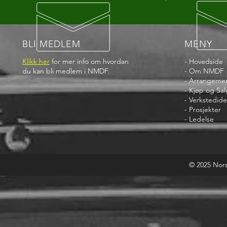
BLI MEDLEM
MENY
Klikk her
for mer info om hvordan
-
Hovedside
du kan bli medlem i NMDF.
-
Om NMDF
-
Arrangeme
- Kjøp og Sal
-
Verkstedide
-
Prosjekter
-
Ledelse
© 2025 Nor